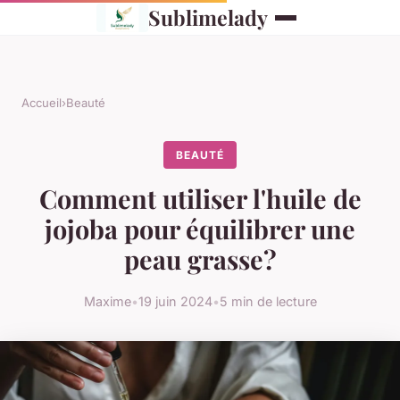
Sublimelady
Accueil
›
Beauté
BEAUTÉ
Comment utiliser l'huile de
jojoba pour équilibrer une
peau grasse?
Maxime
•
19 juin 2024
•
5 min de lecture